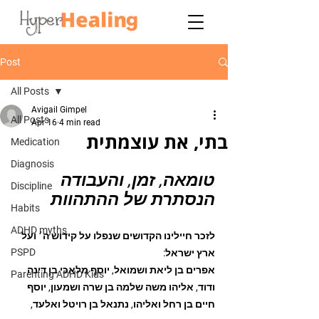
Post
All Posts
Avigail Gimpel
All Posts
Apr 16
4 min read
בתי, את עוצמתית
Medication
Diagnosis
טומאה, זמן, והעבודה 
Discipline
הנסתרת של ההתהוות
Habits
ADHD myths
לזכר חיילינו הקדושים שנפלו על קידוש ה׳ ועל 
PSPD
ארץ ישראל:
אפרים בן ליאת ושמואל, יוסף מלאכי בן דינה 
Parenting ADHD Kids
ודוד, אליהו משה שלמה בן שרה ושמעון, יוסף 
חיים בן רחל ואליהו, נתנאל בן רויטל ואלעד, 