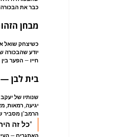
כבר את הבכורה כ
מבחן הזהות
כשיצחק שואל את 
יודע שהבכורה של
חייו — הפער בין
בית לבן — 
שנותיו של יעקב 
יגיעה, רמאות, מ
הרמב"ן מסביר ש
"כל זה היה
האתגרים — העיי