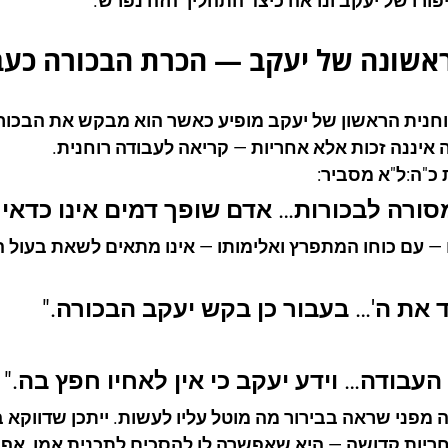
יפורו של יעקב ונראה כיצד התהליך הזה נפרש.
ראשונה של יעקב — הכרת הבכורה כעב
חנית הראשון של יעקב מופיע כאשר הוא מבקש את הבכורה.
 איננה זכות אלא אחריות — קריאה לעבודה רוחנית.
כ"ה:ל"א מסביר:
סורה לבכורות… אדם שופך דמים אינו כדאי 
— עם כוחו המתפרץ ואלימותו — אינו מתאים לשאת בעול ה
 את ה'… בעבור כן בקש יעקב הבכורה."
עבודה… וידע יעקב כי אין לאחיו חפץ בה."
 מפני שראה בבירור מה מוטל עליו לעשות. ייתכן שדווקא ב
ריות קדושה — היא שאפשרה לו להסכים לתכנית אמו, אף 