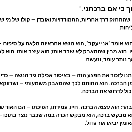
 כי אם ברכתני."
 שהתחזק דרך אחריות, התמודדויות ואובדן — קולו של מי ש
חות.
א אומר "אני יעקב", הוא נושא אחראיות מלאה על סיפורו — 
יו. הוא מבין שהמאבק לא שבר אותו; הוא עיצב אותו. הוא לא
ך נותר עומד, ונעשה.
תנו לזכור את הפצע הזה — באיסור אכילת גיד הנשה — כדי 
ן הברכה. הוא החותם לכך שהמאבק משמעותי — ושדווקא
כול לדרוש את הברכה.
הר: הוא 
עצמו
 הברכה. חייו, עמידתו, הפיכתו — הם האור שמ
א מבקש ברכה, הוא מבקש הכרה במה שכבר נוצר בתוכו —
ומץ יביאו אור גדול.