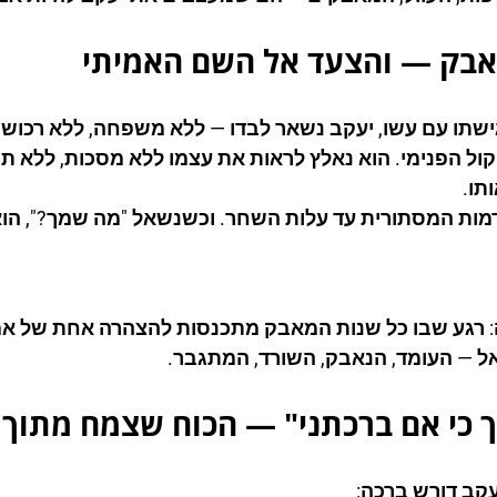
אבק — והצעד אל השם האמיתי
ישתו עם עשו, יעקב נשאר לבדו — ללא משפחה, ללא רכוש,
 הפנימי. הוא נאלץ לראות את עצמו ללא מסכות, ללא תפק
תו.
מות המסתורית עד עלות השחר. וכשנשאל "מה שמך?", הוא
ה: רגע שבו כל שנות המאבק מתכנסות להצהרה אחת של אמ
 — העומד, הנאבק, השורד, המתגבר.
כי אם ברכתני" — הכוח שצמח מתוך ה
קב דורש ברכה: