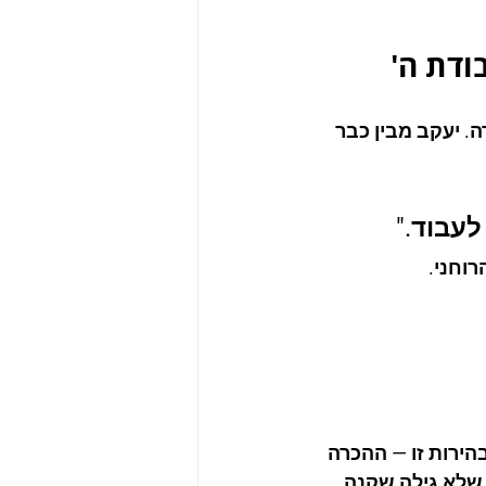
ודת ה'
 יעקב מבין כבר 
לעבוד."
רוחני.
הירות זו — ההכרה 
שלא גילה שקנה 