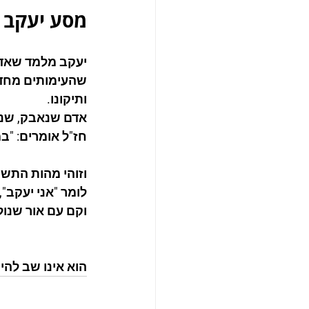
מסע יעקב —
יעקב מלמד שאדם
שהעימותים מחדד
ותיקונו.
אדם שנאבק, שנפ
חז"ל אומרים: "במ
וזוהי מהות התש
לומר "אני יעקב"
וקם עם אור שנול
הוא אינו שב להי