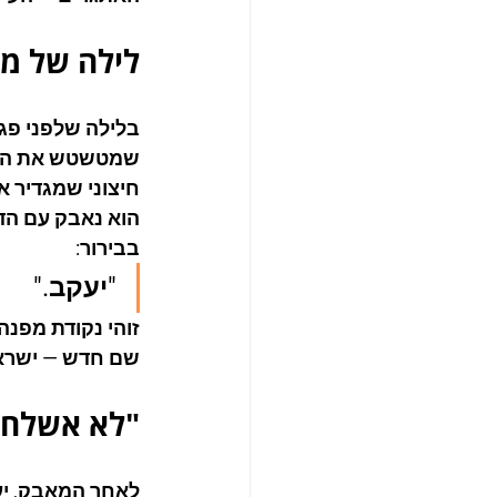
לילה של מ
בלילה שלפני פג
שמטשטש את הקול
חיצוני שמגדיר או
הוא נאבק עם הד
בבירור:
"יעקב."
זוהי נקודת מפנ
שם חדש — ישראל
"לא אשלחך 
לאחר המאבק, יע