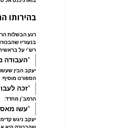
בואו ניכנס אל ס
בהירותו ה
רגע הבשלות הרו
בנעוריו שהבכורה
רש"י על בראשית 
"העבודה מ
יעקב הבין שעשו 
הספורנו מוסיף:
"זכה לעבוד
הרמב"ן מחדד:
"עשו מאס ה
יעקב ניגש קדימה
שהבכורה היא אח