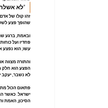
"לא אשלחך
זהו קולו של אדם
שהופך פצע לשלי
ובאמת, ברגע שהו
פחדיו ועל כוחות
עשו; הוא נפצע א
והתורה מצווה או
הפצע הוא חלק מ
לא נשבר, יעקב י
פתאום הכול מתב
ישראל. כאשר הו
הסיכון, האמת והא