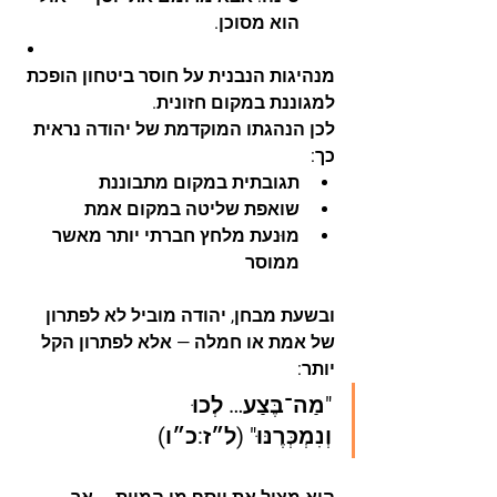
הוא מסוכן.
מנהיגות הנבנית על חוסר ביטחון הופכת 
למגוננת במקום חזונית.
לכן הנהגתו המוקדמת של יהודה נראית 
כך:
תגובתית במקום מתבוננת
שואפת שליטה במקום אמת
מוּנעת מלחץ חברתי יותר מאשר 
ממוסר
ובשעת מבחן, יהודה מוביל לא לפתרון 
של אמת או חמלה — אלא לפתרון הקל 
יותר:
"מַה־בֶּצַע… לְכוּ 
וְנִמְכְּרֶנּוּ"
 (ל״ז:כ״ו)