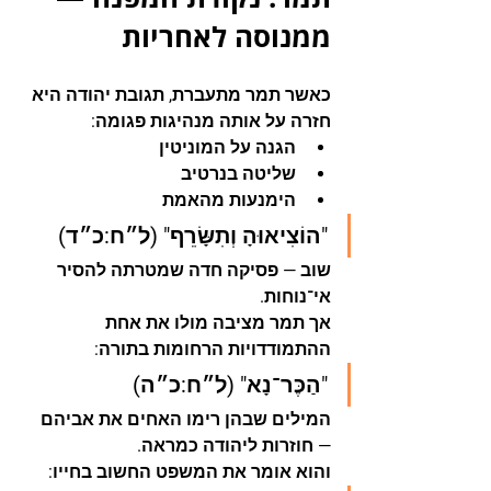
ממנוסה לאחריות
כאשר תמר מתעברת, תגובת יהודה היא 
חזרה על אותה מנהיגות פגומה:
הגנה על המוניטין
שליטה בנרטיב
הימנעות מהאמת
"הוֹצִיאוּהָ וְתִשָּׂרֵף"
 (ל״ח:כ״ד)
שוב — פסיקה חדה שמטרתה להסיר 
אי־נוחות.
אך תמר מציבה מולו את אחת 
ההתמודדויות הרחומות בתורה:
"הַכֶּר־נָא"
 (ל״ח:כ״ה)
המילים שבהן רימו האחים את אביהם 
— חוזרות ליהודה כמראה.
והוא אומר את המשפט החשוב בחייו: