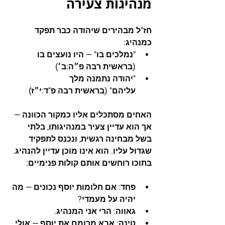
מנהיגות צעירה
חז"ל מבהירים שיהודה כבר תפקד 
כמנהיג:
"נמלכים בו"
 — היו נועצים בו 
(בראשית רבה פ״ה:ב׳)
"יהודה נתמנה מלך 
עליהם"
 (בראשית רבה פ"ד:י״ז)
האחים מסתכלים אליו כמקור הכוונה — 
אך הוא עדיין צעיר במנהיגותו, בלתי 
בשל מבחינה רגשית, ונכנס לתפקיד 
שגדול עליו. הוא אינו מוכן עדיין להנהיג.
בתוכו רוחשים אותם קולות פנימיים:
פחד:
 אם חלומות יוסף נכונים — מה 
יהיה על מעמדי?
גאווה:
 הרי אני המנהיג.
טינה:
 אבא מרומם את יוסף — אולי 