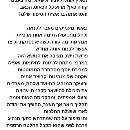
מאלץ אותנו לעצור ולשאול: מה בעצם 
קורה כאן? מדוע כל הכאוס, הכאב 
והטראומה בראשית הסיפור שלנו?
כאשר מעמיקים מעבר לקנאה 
ולחלומות, עולה תימה אחת מרכזית — 
מנהיגות
: מה קורה כשהיא נסדקת, וכיצד 
אפשר לבנות אותה מחדש.
פרשת וישב מציבה את הנושא הזה 
במרכז. מתחת לכתונת, לחלומות, ואפילו 
למכירת יוסף מסתתרת התמוטטות 
שקטה של מנהיגות. קבוצת אחים, 
ובעיקר המנהיג המיועד שלהם, מאבדים 
את היכולת להישאר סקרנים, ענווים 
ובעלי אמפתיה. ומהקריסה הזאת צומח 
תהליך כואב אך מעצב, ההופך את יהודה 
לאבי שושלת המלכות.
זהו סיפור על מה שמתרחש 
בתוך
 מנהיג 
הרבה לפני שהוא מקבל החלטה הרסנית 