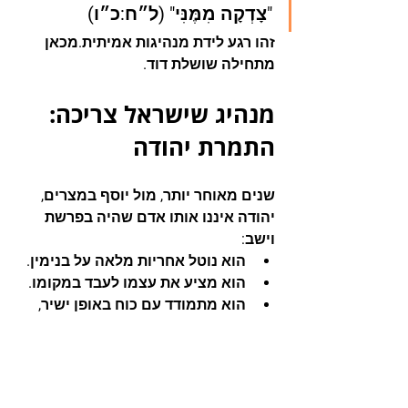
"צָדְקָה מִמֶּנִּי"
 (ל״ח:כ״ו)
זהו רגע לידת מנהיגות אמיתית.מכאן 
מתחילה שושלת דוד.
מנהיג שישראל צריכה: 
התמרת יהודה
שנים מאוחר יותר, מול יוסף במצרים, 
יהודה איננו אותו אדם שהיה בפרשת 
וישב:
הוא נוטל אחריות מלאה על בנימין.
הוא מציע את עצמו לעבד במקומו.
הוא מתמודד עם כוח באופן ישיר, 
לא דרך מניפולציה.
הוא מגן על הפגיע במקום להקריבו.
זוהי מנהיגות מסוג אחר — לא מונעת 