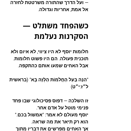
— ועל הדרך שהתורה משרטטת לחזרה 
אל אמת, אחריות וגדוּלה.
כשהפחד משתלט — 
הסקרנות נעלמת
חלומות יוסף לא היו ציווי, לא איום ולא 
תוכנית פעולה. הם היו פשוט חלומות. 
אבל האחים 
שמעו
 אותם כהתקפה.
"הִנֵּה בַּעַל הַחֲלֹמוֹת הַלָּזֶה בָּא"
 (בראשית 
ל״ז:י״ט)
זו השלכה — דפוס פסיכולוגי שבו פחד 
פנימי מוטל על אדם אחר.
יוסף מעולם לא אמר: "אמשול בכם." 
הוא רק תיאר את מה שראה.
אך האחים מפרשים את דבריו מתוך 