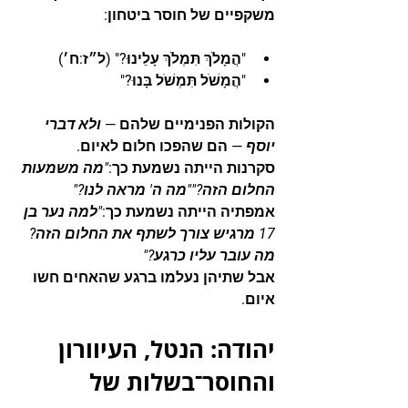
משקפיים של חוסר ביטחון:
"הֲמָלֹךְ תִּמְלֹךְ עָלֵינוּ?" (ל״ז:ח׳)
"הֲמָשֹׁל תִּמְשֹׁל בָּנוּ?"
הקולות הפנימיים שלהם — 
ולא דברי 
יוסף
 — הם שהפכו חלום לאיום.
סקרנות הייתה נשמעת כך:
"מה משמעות 
החלום הזה?""מה ה' מראה לנו?"
אמפתיה הייתה נשמעת כך:
"למה נער בן 
17 מרגיש צורך לשתף את החלום הזה? 
מה עובר עליו כרגע?"
אבל שתיהן נעלמו ברגע שהאחים חשו 
איום.
יהודה: הנטל, העיוורון 
והחוסר־בשלות של 