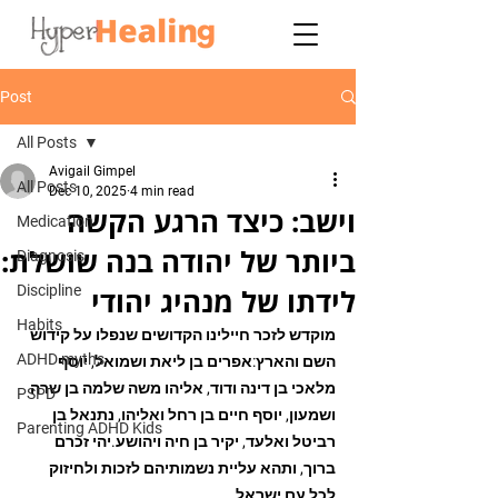
Post
All Posts
Avigail Gimpel
All Posts
Dec 10, 2025
4 min read
וישב: כיצד הרגע הקשה
Medication
ביותר של יהודה בנה שושלת:
Diagnosis
לידתו של מנהיג יהודי
Discipline
Habits
מוקדש לזכר חיילינו הקדושים שנפלו על קידוש 
ADHD myths
השם והארץ:
אפרים בן ליאת ושמואל, יוסף 
מלאכי בן דינה ודוד, אליהו משה שלמה בן שרה 
PSPD
ושמעון, יוסף חיים בן רחל ואליהו, נתנאל בן 
Parenting ADHD Kids
רביטל ואלעד, יקיר בן חיה ויהושע.
יהי זכרם 
ברוך, ותהא עליית נשמותיהם לזכות ולחיזוק 
לכל עם ישראל.