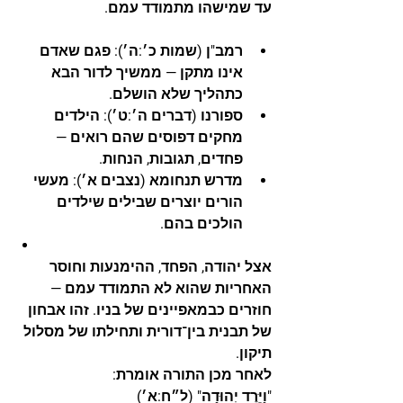
עד שמישהו מתמודד עמם.
רמב"ן (שמות כ׳:ה׳)
: פגם שאדם 
אינו מתקן — ממשיך לדור הבא 
כתהליך שלא הושלם.
ספורנו (דברים ה׳:ט׳)
: הילדים 
מחקים דפוסים שהם רואים — 
פחדים, תגובות, הנחות.
מדרש תנחומא (נצבים א׳)
: מעשי 
הורים יוצרים שבילים שילדים 
הולכים בהם.
אצל יהודה, הפחד, ההימנעות וחוסר 
האחריות שהוא לא התמודד עמם — 
חוזרים כבמאפיינים של בניו. זהו אבחון 
של תבנית בין־דורית ותחילתו של מסלול 
תיקון.
לאחר מכן התורה אומרת:
"וַיֵּרֶד יְהוּדָה"
 (ל״ח:א׳)