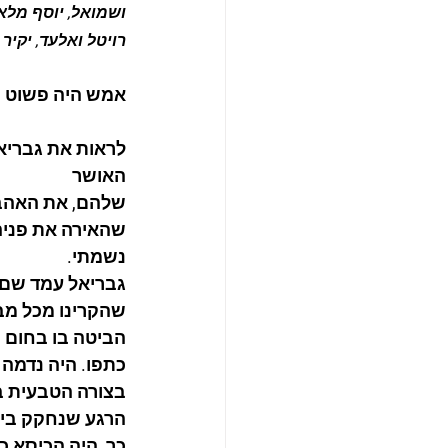
ושמואל, יוסף מלאכ
רויטל ואלעד, יקיר 
אמש היה פשוט ק
לראות את גבריאל
האושר 
שלהם, את האהבה
שהאירה את פניה
נשמתי.
גבריאל עמד שם ע
שהקרינו מכל מב
הביטה בו בחום ו
כתפו. היה נדמה 
בצורה הטבעית ב
הרגע שנחקק בי 
כך, היה הכיסא כ