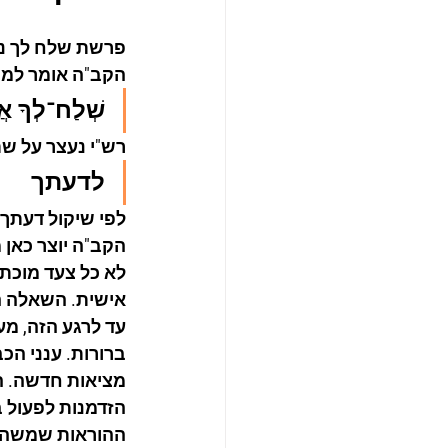
פרשת שלח לך נ
הקב"ה אומר למ
שְׁלַח־לְךָ אֲ
רש"י נעצר על שת
לדעתך
לפי שיקול דעתך.
הקב"ה יוצר כאן
לא כל צעד מוכת
אישית. השאלה ה
עד לרגע הזה, מ
ברורות. ענני הכ
מציאות חדשה. ה
הזדמנות לפעול 
ההוראות שמשה נ