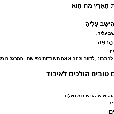
ֶת־הָאָרֶץ מַה־הִוא
יֹּשֵׁב עָלֶיהָ
ב עליה.
הֲרָפֶה
ה.
התבונן, לדווח ולהביא את העובדות כפי שהן. המרגלים נש
 טובים הולכים לאיבוד
דגיש שהאנשים שנשלחו 
מה.
ם