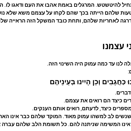
יל להיטשטש. המרגלים באמת אהבו את העם ודאגו לו. ה
טעות שלהם הייתה בכך שהם לקחו על עצמם משא שלא נועד
רגה לאחריות שלהם, ותחת כובד המשקל הזה הראייה של
י עצמנו
 לנו עד כמה עמוק היה השינוי הזה.
:
נוּ כַּחֲגָבִים וְכֵן הָיִינוּ בְּעֵינֵיהֶם
דברים.
ם כיצד הם רואים את עצמם.
ספרים כיצד, לדעתם, רואים אותם הענקים.
שים לב למשהו עמוק מאוד. המוקד שלהם כבר אינו האר
 אינו המשימה שניתנה להם. כל תשומת הלב שלהם עברה א