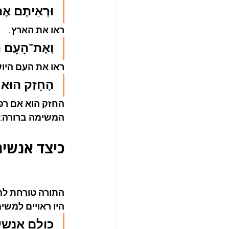
וּרְאִיתֶם א
ראו את הארץ.
וְאֶת־הָעָם הַ
ראו את העם היוש
הֶחָזַק הוּא 
החזק הוא אם רפ
המשימה ברורה: ל
כיצד אנשים
התורה טורחת לה
היו ראויים למשי
כולם אנשי