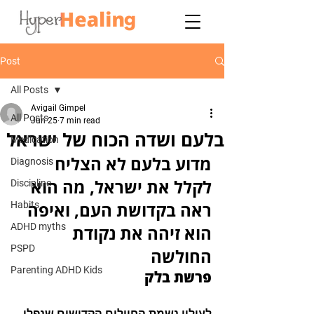
Post
All Posts
Avigail Gimpel
All Posts
Jun 25
7 min read
בלעם ושדה הכוח של ישראל
Medication
מדוע בלעם לא הצליח 
Diagnosis
לקלל את ישראל, מה הוא 
Discipline
ראה בקדושת העם, ואיפה 
Habits
ADHD myths
הוא זיהה את נקודת 
PSPD
החולשה
Parenting ADHD Kids
פרשת בלק
לעילוי נשמת החיילים הקדושים שנפלו 