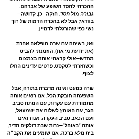
ההכרחי לחסד השופע של אברהם. 
גבורה
 מול 
חסד
. חזקה—כן; קדושה—
בוודאי; אבל לא בהכרח הדמות של רוך 
נשי כפי שהורגלתי לדמיין.
ואז, בשיחה עם שרה מופלאה אחרת 
(את יודעת מי את), הוזמנתי להביט 
מחדש—אולי קראתי אותה בצמצום. 
וכשחזרתי לטקסט, פרטים עדינים החלו 
לצוף.
שרה כמעט ואינה מדברת בתורה, אבל 
השפעתה חובקת הכל. אנו רואים אותה 
מתמודדת עם עקרות, עם המתח סביב 
הגר, עם האומץ לשלוח את ישמעאל, 
ועם הכאב סביב העקדה. אנו רואים 
אותה “באוהל”—נרות שבת דולקים תדיר, 
בית מלא ברכה. אנו שומעים את הקב״ה 