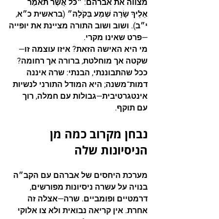
מצווה את אברהם: 
״כֹּל אֲשֶׁר תֹּאמַר 
אֵלֶיךָ שָׂרָה שְׁמַע בְּקֹלָהּ״
 (בראשית כ״א, 
י״ב). ושוב ושוב התורה מציינת את יופייה
—פרט שאינו מקרי.
מי היא האישה הזאת? איזו עוצמה זו—
שקטה אך מוחלטת, ברורה אך רחומה? 
ככל שהתבוננתי, הבנתי: שרה איננה 
דמות־משנה; היא המודל התורני לנשיות 
אינטגרטיבית—גבולות עם חמלה, רוך 
עם תוקף.
נבחן מקרוב כמה מן 
הניסיונות שלה
מערכת היחסים של אברהם עם הקב״ה 
בנויה על עשרה ניסיונות מפורשים, 
דרמטיים ופומביים. שרה—אצלה זה 
אחרת. אין קריאה נבואית ולא צו אלוקי 