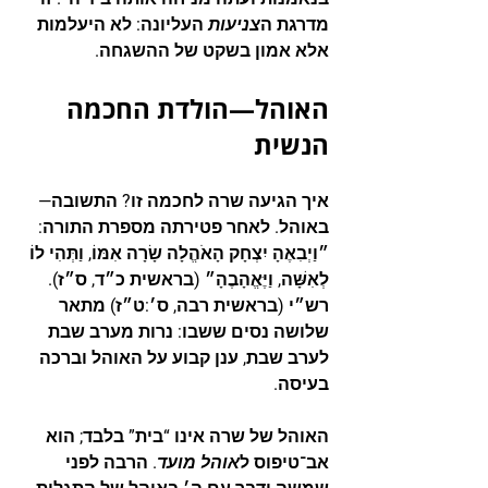
מדרגת ה
צניעות
 העליונה: לא היעלמות 
אלא אמון בשקט של ההשגחה.
האוהל—הולדת החכמה 
הנשית
איך הגיעה שרה לחכמה זו? התשובה—
באוהל. לאחר פטירתה מספרת התורה: 
״וַיְבִאֶהָ יִצְחָק הָאֹהֱלָה שָׂרָה אִמּוֹ, וַתְּהִי לוֹ 
לְאִשָּׁה, וַיֶּאֱהָבֶהָ״
 (בראשית כ״ד, ס״ז). 
רש״י (בראשית רבה, ס׳:ט״ז) מתאר 
שלושה נסים ששבו: נרות מערב שבת 
לערב שבת, ענן קבוע על האוהל וברכה 
בעיסה.
האוהל של שרה אינו “בית” בלבד; הוא 
אב־טיפוס ל
אוהל מועד
. הרבה לפני 