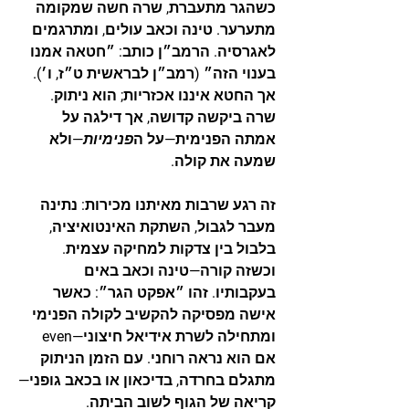
כשהגר מתעברת, שרה חשה שמקומה 
מתערער. טינה וכאב עולים, ומתרגמים 
לאגרסיה. הרמב״ן כותב: 
״חטאה אמנו 
בענוי הזה״
 (רמב״ן לבראשית ט״ז, ו׳). 
אך החטא איננו אכזריות; הוא ניתוק. 
שרה ביקשה קדושה, אך דילגה על 
אמתה הפנימית—על ה
פנימיות
—ולא 
שמעה את קולה.
זה רגע שרבות מאיתנו מכירות: נתינה 
מעבר לגבול, השתקת האינטואיציה, 
בלבול בין צדקות למחיקה עצמית. 
וכשזה קורה—
טינה וכאב
 באים 
בעקבותיו. זהו 
״אפקט הגר״
: כאשר 
אישה מפסיקה להקשיב לקולה הפנימי 
ומתחילה לשרת אידיאל חיצוני—even 
אם הוא נראה רוחני. עם הזמן הניתוק 
מתגלם בחרדה, בדיכאון או בכאב גופני—
קריאה של הגוף לשוב הביתה.