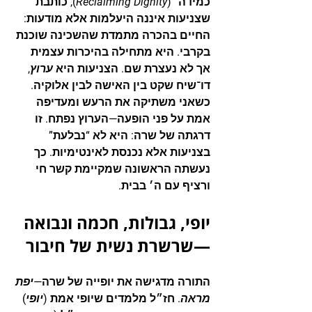
כמידה” (
Reclaiming Dignity
), כותבת 
שצניעות איננה היעלמות אלא מודעות: 
החיים בהכרה מתמדת שהשכינה שוכנת 
בקרבי. היא מתחילה בהיכרות עצמית 
אך לא נעצרת שם. הצניעות היא 
ערוץ
, 
דו־שיח שקט בין האישה לבין אלוקיה. 
כשאני משתיקה את הרעש ומעדיפה 
אמת על פני הופעה—הערוץ נפתח. זו 
דרגתה של שרה: היא לא “נבלעת” 
בצניעות אלא נכנסת לאינטימיות. כך 
נעשתה הראשונה שמקיימת קשר חי 
ורציף עם ה׳ בבית.
יופי, גבולות, חכמה ונבואה
—שרשרת נשית של חיבור
התורה מדגישה את יופייה של שרה—
יפת 
מראה
. חז״ל מלמדים שיופי אמת (
יופי
) 