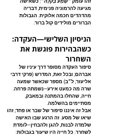
זהו עומק 
״שְׁמַע בְּקֹלָהּ״
: כשאישה 
מגיעה להרמוניה פנימית, דבריה 
מהדהדים חכמה אלוקית. הגבולות 
הברורים מולידים קול ברור.
הניסיון השלישי—העקדה: 
כשהבהירות פוגשת את 
השחרור
סיפור העקדה מסופר דרך עיניו של 
אברהם; ובכל זאת, המדרש (פרקי דרבי 
אליעזר, ל״ב) מספר שכאשר שמעה 
שרה מה כמעט אירע—נשמתה פרחה. 
חייה, שהחלו בהמתנה ובמאבק, 
מסתיימים בהשלמה.
אבל זה איננו סיפור של שבר או פחד; זהו 
שיאו של מסע. זה הרגע שבו האישה 
שלמדה לבנות, להגן ולהבחין—לומדת 
לשחרר. כל חייה היו שיעור בגבולות: 