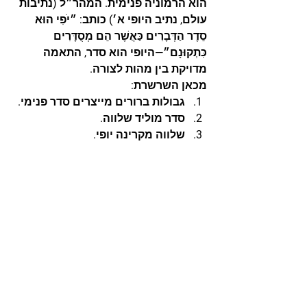
הוא הרמוניה פנימית. המהר״ל (נתיבות 
עולם, נתיב היופי א׳) כותב: 
״יֹפִי הוּא 
סֵדֶר הַדְּבָרִים כַּאֲשֶׁר הֵם מְסֻדָּרִים 
כִּתְקוּנָם״
—היופי הוא סדר, התאמה 
מדויקת בין מהות לצורה.
מכאן השרשרת:
גבולות ברורים
 מייצרים סדר פנימי.
סדר
 מוליד שלווה.
שלווה
 מקרינה יופי.
יופי
 פותח תפיסה—
חכמה
.
חכמה
 מתבשלת ל
נבואה
.
גבולות → שלווה → יופי → חכמה → 
נבואה. זו הארכיטקטורה הנשית של 
התגלות. כשאישה חיה בבהירות—היא 
נעשית 
אוהל מועד
: מקום שבו שמיים 
וארץ נפגשים דרך נוכחות.
בואי הביתה—נשיות יהודית 