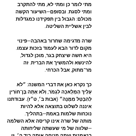
מתי לומר כן ומתי לא, מתי להתקרב 
ומתי לסגת. ובסופם—השיעור הקשה 
מכולם: הגבול בין תפקידנו כמגדלות 
לבין אשליית השליטה.
שרה מדגימה שחרור באהבה—פינוי 
מקום לדור הבא לעמוד בזכות עצמו. 
היא חשה שיצחק בגר, מוכן לגדול, 
להינשא ולהמשיך את הברית. זה 
מר־מתוק, אבל הכרחי.
כך נקרא כאן את דברי המשנה: 
״לֹא 
עָלֶיךָ הַמְּלָאכָה לִגְמֹר, וְלֹא אַתָּה בֶּן־חוֹרִין 
לְהִבָּטֵל מִמֶּנָּה״
 (אבות ב׳, ט״ז). עבודתנו 
איננה לשלוט בתוצאה אלא להיות 
נוכחות שלמות באמת—בתהליך.
מותה של שרה אינו קריסה אלא השלמה
—שלווה של מי שעשתה שליחותה 
בנאמנות ועתה מניחה אותה ביד ה׳. זו 