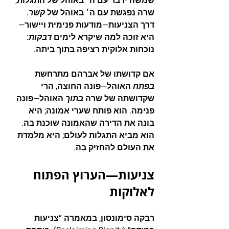
שמשה ידבר עם ה׳ באוהל של התגלות, 
שרה נפגשת עם ה׳ באוהל של 
קשר
. 
דרך הצניעות—מודעות פנימית ויישור—
היא זוכה למה שיקרא לימים 
דבקות
: 
נוכחות אלוקית רציפה בתוך ביתה.
אם קדושתו של אברהם מתרחשת 
בפתח
 האוהל—פונה החוצה, הרי 
שקדושתה של שרה 
בתוך
 האוהל—פונה 
פנימה. הוא פותח שערי אמונה; היא 
בונה את הדירה שהאמונה שוכנת בה. 
הוא מביא התגלות לעולם; היא מלמדת 
את העולם להחזיק בה.
צניעות—הערוץ הפתוח 
לאלוקות
רבקה סימונסון, במאמרה “צניעות 