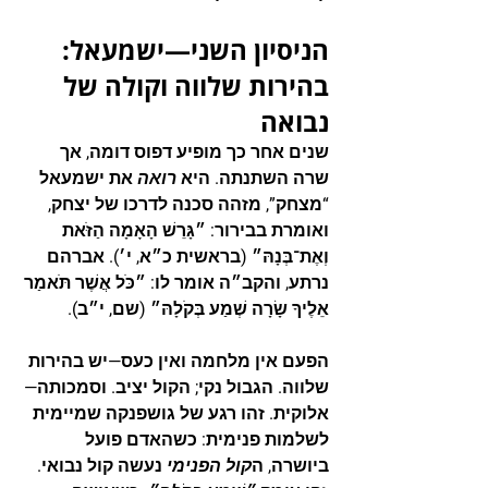
הניסיון השני—ישמעאל: 
בהירות שלווה וקולה של 
נבואה
שנים אחר כך מופיע דפוס דומה, אך 
שרה השתנתה. היא 
רואה
 את ישמעאל 
“מצחק”, מזהה סכנה לדרכו של יצחק, 
ואומרת בבירור: 
״גָּרֵשׁ הָאָמָה הַזֹּאת 
וְאֶת־בְּנָהּ״
 (בראשית כ״א, י׳). אברהם 
נרתע, והקב״ה אומר לו: 
״כֹּל אֲשֶׁר תֹּאמַר 
אֵלֶיךָ שָׂרָה שְׁמַע בְּקֹלָהּ״
 (שם, י״ב).
הפעם אין מלחמה ואין כעס—יש 
בהירות 
שלווה
. הגבול נקי; הקול יציב. וסמכותה—
אלוקית. זהו רגע של גושפנקה שמיימית 
לשלמות פנימית: כשהאדם פועל 
ביושרה, ה
קול הפנימי
 נעשה קול נבואי. 